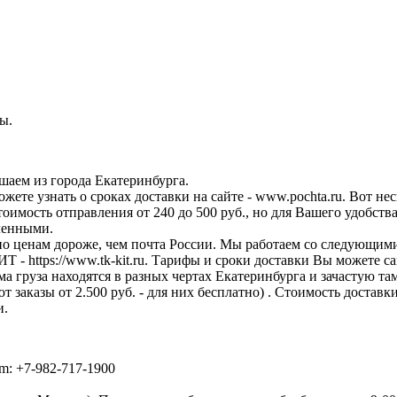
ы.
шаем из города Екатеринбурга.
те узнать о сроках доставки на сайте - www.pochta.ru. Вот нес
Стоимость отправления от 240 до 500 руб., но для Вашего удобст
вленными.
по ценам дороже, чем почта России. Мы работаем со следующим
; КИТ - https://www.tk-kit.ru. Тарифы и сроки доставки Вы можете
ёма груза находятся в разных чертах Екатеринбурга и зачастую т
заказы от 2.500 руб. - для них бесплатно) . Стоимость достав
и.
am: +7-982-717-1900