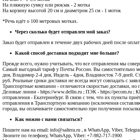
На пляжную сумку или рюкзак - 2 мотка
На корзину высотой 20 см и диаметром 25 см - 1 моток
*Речь идёт о 100 метровых мотках.
Через сколько будет отправлен мой заказ?
Заказ будет отправлен в течение двух рабочих дней после оплат
Какой способ доставки подходит мне больше?
Прежде всего, нужно учитывать, что все отправления мы совер
Самый выгодный тариф у Почты России. Вы самостоятельно може
дня, Владимир 2-4 дня, Ивдель - 4дня, Владивосток 7-9 дней. 
руб. Реальные сроки доставки не всегда могут совпадать с зая
Транспортные компании - отличаются скоростью доставки, но 
Деловые линии - https://www.dellin.ru ; ПЭК - https://pecom.ru 
отправления - Екатеринбург. В связи с тем, что их пункты при
отправления в Транспортную компанию (исключения составляют 
города, вы оплачиваете самостоятельно при получении посылк
Как можно с нами связаться?
Пишите нам на email: info@saltera.ru , в WhatsApp, Viber, Telegr
Звоните по телефону, WhatsApp, Viber: +7-982-717-1900